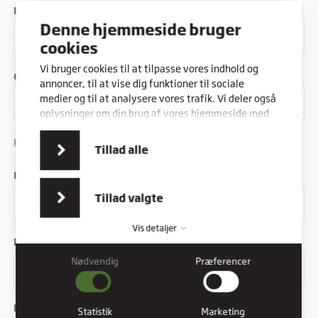
Email
*
Denne hjemmeside bruger
cookies
Vi bruger cookies til at tilpasse vores indhold og
Gentag Email
*
annoncer, til at vise dig funktioner til sociale
medier og til at analysere vores trafik. Vi deler også
oplysninger om din brug af vores hjemmeside med
vores partnere inden for sociale medier,
Field type not suported: pageshift
Kursist
annonceringspartnere og analysepartnere. Vores
Tillad alle
partnere kan kombinere disse data med andre
oplysninger, du har givet dem, eller som de har
Fødselsdato
*
indsamlet fra din brug af deres tjenester.
Tillad valgte
Vis detaljer
Fornavn
*
Nødvendig
Præferencer
Nødvendig
Nødvendige cookies hjælper med at gøre en hjemmeside
Efternavn
*
brugbar ved at aktivere grundlæggende funktioner såsom
Statistik
Marketing