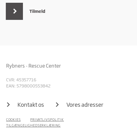
Tilmeld
Rybners - Rescue Center
CVR: 45357716
EAN: 5798000553842
Kontakt os
Vores adresser
COOKIES
PRIVATLIVSPOLITIK
TILGÆNGELIGHEDSERKLÆRING