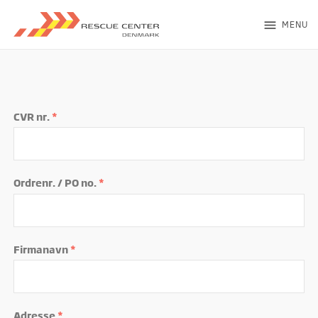
menu
MENU
CVR nr.
*
Ordrenr. / PO no.
*
Firmanavn
*
Adresse
*