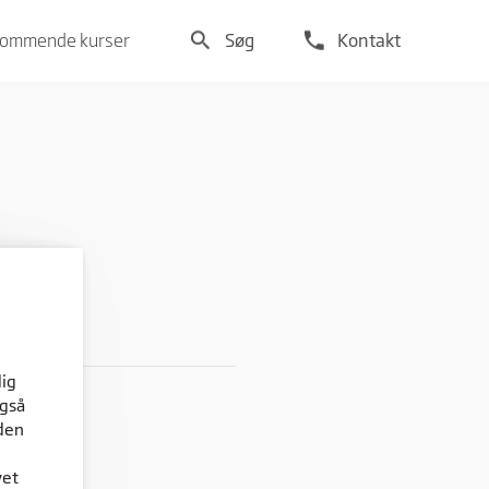
search
phone
ommende kurser
Søg
Kontakt
dig
også
den
vet