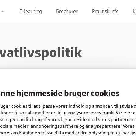
E-learning
Brochurer
Praktisk info
K
keyboard_arrow_down
vatlivspolitik
n læse om Rybners behandling af
noplysninger herunder.
nne hjemmeside bruger cookies
ruger cookies til at tilpasse vores indhold og annoncer, til at vise 
tioner til sociale medier og til at analysere vores trafik. Vi deler 
delt vores privatlivspolitik i tre områder:
sninger om din brug af vores hjemmeside med vores partnere in
sociale medier, annonceringspartnere og analysepartnere. Vores
livspolitik for elever og kursister
nere kan kombinere disse data med andre oplysninger, du har gi
livspolitik for ansatte