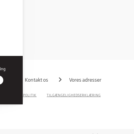
ing
Kontakt os
Vores adresser
PRIVATLIVSPOLITIK
TILGÆNGELIGHEDSERKLÆRING
r den
on, du