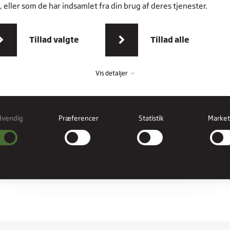
 eller som de har indsamlet fra din brug af deres tjenester.
livspolitik for fratrådte
livspolitik for jobsøgere
Tillad valgte
Tillad alle
Vis detaljer
dvendig
Præferencer
Statistik
Market
vendig
ndige cookies hjælper med at gøre en hjemmeside brugbar ved at aktivere
læggende funktioner såsom side-navigation og adgang til sikre områder af
esiden. Hjemmesiden kan ikke fungere ordentligt uden disse cookies.
COOKIES
erencer
rence cookies gør det muligt for en hjemmeside at huske oplysninger, der ændre
hjemmesiden ser ud eller opfører sig på. F.eks. dit foretrukne sprog, eller den regi
er dig i.