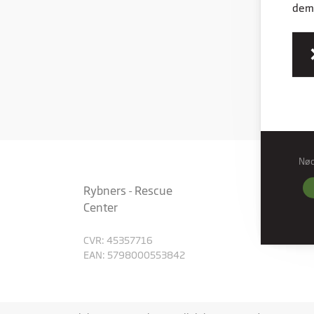
dem,
Privat
Privat
Nø
Nød
Nødve
Rybners - Rescue
grund
Center
hjemm
CVR: 45357716
Præf
EAN: 5798000553842
Præfe
måde 
befind