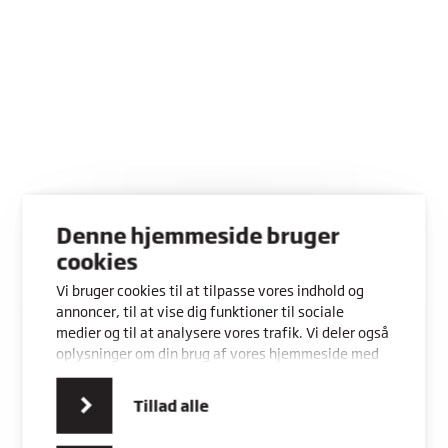
menu
MENU
Denne hjemmeside bruger
cookies
Rybners - Rescue Center
Vi bruger cookies til at tilpasse vores indhold og
CVR: 45357716
annoncer, til at vise dig funktioner til sociale
EAN: 5798000553842
medier og til at analysere vores trafik. Vi deler også
oplysninger om din brug af vores hjemmeside med
vores partnere inden for sociale medier,
Kontakt os
Vores adresser
annonceringspartnere og analysepartnere. Vores
Tillad alle
partnere kan kombinere disse data med andre
oplysninger, du har givet dem, eller som de har
COOKIES
PRIVATLIVSPOLITIK