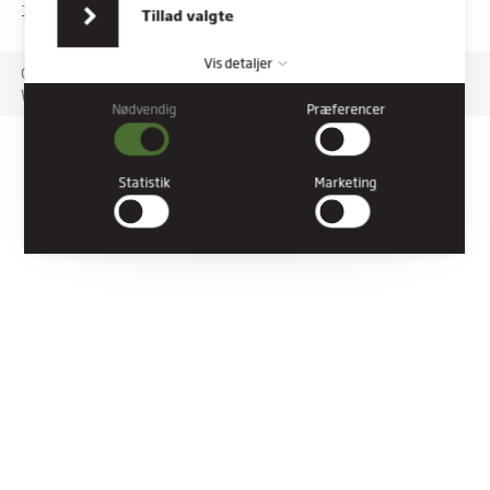
indsamlet fra din brug af deres tjenester.
TILGÆNGELIGHEDSERKLÆRING
Tillad valgte
Vis detaljer
Copyright © 2026 Rybners. All rights reserved.
Website: Co3
Nødvendig
Præferencer
Nødvendig
Nødvendige cookies hjælper med at gøre en hjemmeside
brugbar ved at aktivere grundlæggende funktioner såsom
Statistik
Marketing
side-navigation og adgang til sikre områder af hjemmesiden.
Hjemmesiden kan ikke fungere ordentligt uden disse cookies.
Præferencer
Præference cookies gør det muligt for en hjemmeside at huske
oplysninger, der ændrer den måde hjemmesiden ser ud eller
opfører sig på. F.eks. dit foretrukne sprog, eller den region, du
befinder dig i.
Statistik
Statistiske cookies giver hjemmesideejere indsigt i brugernes
interaktion med hjemmesiden, ved at indsamle og rapportere
oplysninger anonymt.