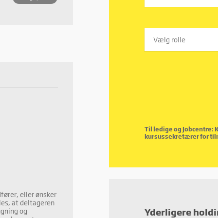
Til ledige og Jobcentre: 
kursussekretærer for ti
fører, eller ønsker
es, at deltageren
Yderligere hold
ugning og