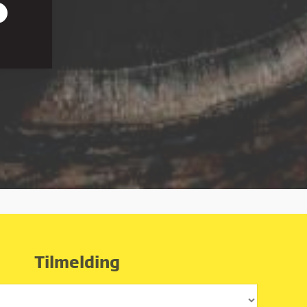
r den
on, du
iden,
e
Tilmelding