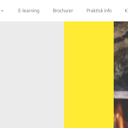
E-learning
Brochurer
Praktisk info
K
keyboard_arrow_down