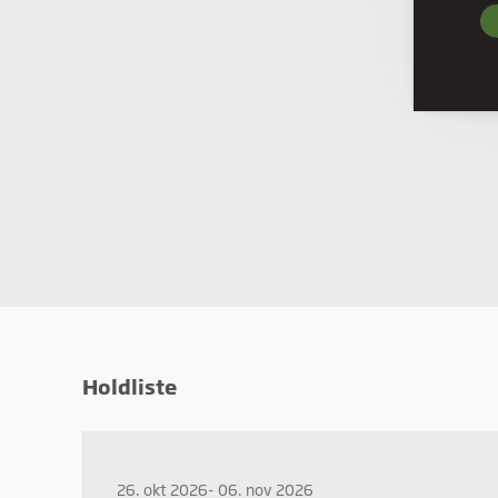
Nødve
grund
hjemm
Præf
Præfe
måde 
befind
Stati
Stati
ved a
Mark
Marke
annon
Holdliste
værdi
26. okt 2026- 06. nov 2026