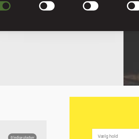
ndige cookies hjælper med at gøre en hjemmeside brugbar ved at aktivere
læggende funktioner såsom side-navigation og adgang til sikre områder af
esiden. Hjemmesiden kan ikke fungere ordentligt uden disse cookies.
erencer
rence cookies gør det muligt for en hjemmeside at huske oplysninger, der ændre
hjemmesiden ser ud eller opfører sig på. F.eks. dit foretrukne sprog, eller den regi
er dig i.
stik
stiske cookies giver hjemmesideejere indsigt i brugernes interaktion med hjemmes
t indsamle og rapportere oplysninger anonymt.
eting
ting cookies bruges til at spore brugere på tværs af websites. Hensigten er at vis
cer, der er relevante og engagerende for den enkelte bruger, og dermed mere
fulde for udgivere og tredjeparts-annoncører.
8 ledige pladser