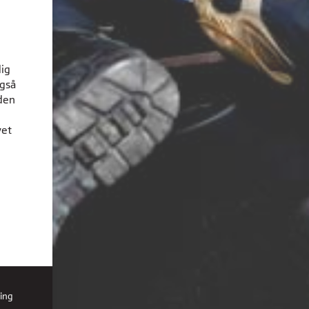
dig
også
den
vet
ing