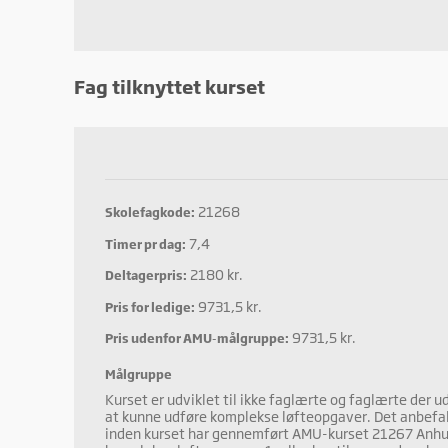
Fag tilknyttet kurset
21268
Skolefagkode:
7,4
Timer pr dag:
2180 kr.
Deltagerpris:
9731,5 kr.
Pris for ledige:
9731,5 kr.
Pris udenfor AMU-målgruppe:
Målgruppe
Kurset er udviklet til ikke faglærte og faglærte der ud
at kunne udføre komplekse løfteopgaver. Det anbefal
inden kurset har gennemført AMU-kurset 21267 Anh