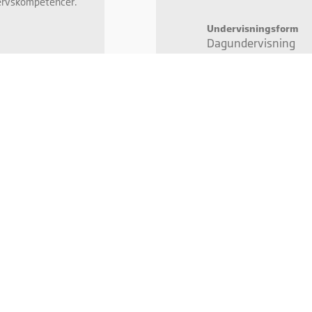
vervskompetencer.
Undervisningsform
Dagundervisning
Undervisningstid
yngdepunkter og
08:00 - 15:24
or
rænser.·
Forudsætninger
nlægnings- og
se med komplekse
Beskrivelse
ere nødvendige
Anhugning og komple
e
 byrdeplacering.·
 af kasteblokke,
ndigt planlægge og
 forsvarligt
nlægnings- og
se med komplekse
dets løftegrej.·
p af gældende
Har du spørgsmå
d hjælp af
Kontakt os:
Mette Sanvig Sand