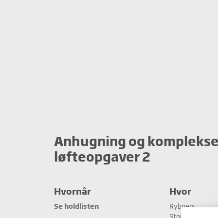
Anhugning og kompleks
løfteopgaver 2
Hvornår
Hvor
Se holdlisten
Rybners
Storstrømsvej 