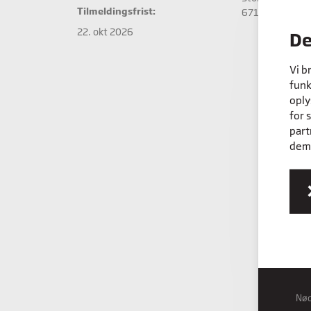
Tilmeldingsfrist:
6715 Esbjerg N
22. okt 2026
De
Vi b
funk
oply
for 
part
dem,
Nø
Nød