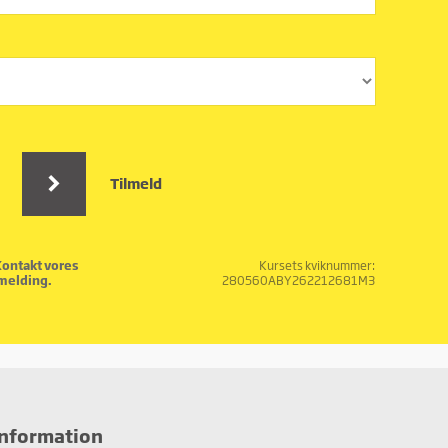
Tilmeld
Kontakt vores
Kursets kviknummer:
lmelding.
280560ABY262212681M3
information