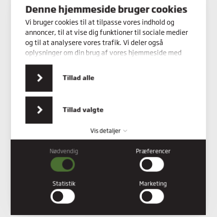
Denne hjemmeside bruger cookies
Vi bruger cookies til at tilpasse vores indhold og
annoncer, til at vise dig funktioner til sociale medier
og til at analysere vores trafik. Vi deler også
oplysninger om din brug af vores hjemmeside med
vores partnere inden for sociale medier,
annonceringspartnere og analysepartnere. Vores
Tillad alle
partnere kan kombinere disse data med andre
oplysninger, du har givet dem, eller som de har
indsamlet fra din brug af deres tjenester.
Tillad valgte
Vis detaljer
Nødvendig
Præferencer
Nødvendig
Nødvendige cookies hjælper med at gøre en hjemmeside
brugbar ved at aktivere grundlæggende funktioner såsom
Statistik
Marketing
side-navigation og adgang til sikre områder af hjemmesiden.
Hjemmesiden kan ikke fungere ordentligt uden disse cookies.