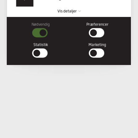
Vis detaljer
Nødvendig
Præferencer
Nødvendig
Nødvendige cookies hjælper med at gøre en hjemmeside
brugbar ved at aktivere grundlæggende funktioner såsom
Statistik
Marketing
side-navigation og adgang til sikre områder af hjemmesiden.
Hjemmesiden kan ikke fungere ordentligt uden disse cookies.
Præferencer
Præference cookies gør det muligt for en hjemmeside at huske
oplysninger, der ændrer den måde hjemmesiden ser ud eller
opfører sig på. F.eks. dit foretrukne sprog, eller den region, du
befinder dig i.
Statistik
Statistiske cookies giver hjemmesideejere indsigt i brugernes
interaktion med hjemmesiden, ved at indsamle og rapportere
oplysninger anonymt.