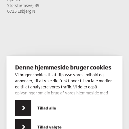
Storstrømsvej 39
6715 Esbjerg N
Denne hjemmeside bruger cookies
Vi bruger cookies til at tilpasse vores indhold og
annoncer, til at vise dig funktioner til sociale medier
og til at analysere vores trafik. Vi deler også
oplysninger om din brug af vores hjemmeside med
vores partnere inden for sociale medier,
annonceringspartnere og analysepartnere. Vores
Tillad alle
partnere kan kombinere disse data med andre
oplysninger, du har givet dem, eller som de har
indsamlet fra din brug af deres tjenester.
Tillad valgte