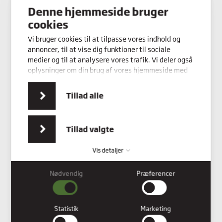
Denne hjemmeside bruger
cookies
Vi bruger cookies til at tilpasse vores indhold og
annoncer, til at vise dig funktioner til sociale
medier og til at analysere vores trafik. Vi deler også
oplysninger om din brug af vores hjemmeside med
vores partnere inden for sociale medier,
annonceringspartnere og analysepartnere. Vores
Tillad alle
partnere kan kombinere disse data med andre
oplysninger, du har givet dem, eller som de har
indsamlet fra din brug af deres tjenester.
Tillad valgte
Vis detaljer
Nødvendig
Præferencer
Nødvendig
Nødvendige cookies hjælper med at gøre en hjemmeside
brugbar ved at aktivere grundlæggende funktioner såsom
Statistik
Marketing
side-navigation og adgang til sikre områder af hjemmesiden.