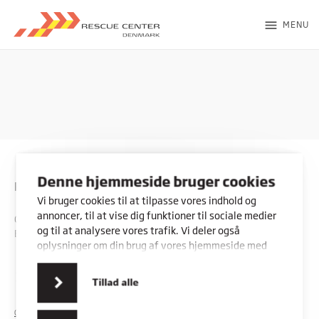
menu
MENU
Denne hjemmeside bruger cookies
Rybners - Rescue Center
Vi bruger cookies til at tilpasse vores indhold og
annoncer, til at vise dig funktioner til sociale medier
CVR: 45357716
og til at analysere vores trafik. Vi deler også
EAN: 5798000553842
oplysninger om din brug af vores hjemmeside med
vores partnere inden for sociale medier,
annonceringspartnere og analysepartnere. Vores
Kontakt os
Vores adresser
Tillad alle
partnere kan kombinere disse data med andre
oplysninger, du har givet dem, eller som de har
COOKIES
PRIVATLIVSPOLITIK