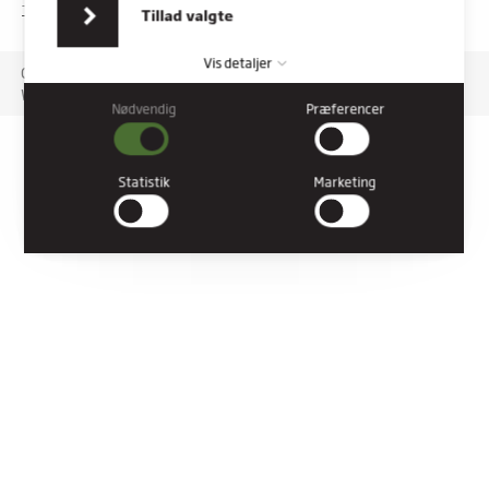
indsamlet fra din brug af deres tjenester.
TILGÆNGELIGHEDSERKLÆRING
Tillad valgte
Vis detaljer
Copyright © 2026 Rybners. All rights reserved.
Website: Co3
Nødvendig
Præferencer
Nødvendig
Nødvendige cookies hjælper med at gøre en hjemmeside
brugbar ved at aktivere grundlæggende funktioner såsom
Statistik
Marketing
side-navigation og adgang til sikre områder af hjemmesiden.
Hjemmesiden kan ikke fungere ordentligt uden disse cookies.
Præferencer
Præference cookies gør det muligt for en hjemmeside at huske
oplysninger, der ændrer den måde hjemmesiden ser ud eller
opfører sig på. F.eks. dit foretrukne sprog, eller den region, du
befinder dig i.
Statistik
Statistiske cookies giver hjemmesideejere indsigt i brugernes
interaktion med hjemmesiden, ved at indsamle og rapportere
oplysninger anonymt.