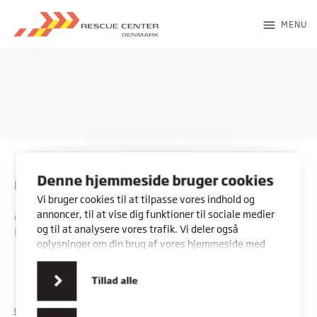
menu
MENU
Denne hjemmeside bruger cookies
Rybners - Rescue Center
Vi bruger cookies til at tilpasse vores indhold og
annoncer, til at vise dig funktioner til sociale medier
CVR: 45357716
og til at analysere vores trafik. Vi deler også
EAN: 5798000553842
oplysninger om din brug af vores hjemmeside med
vores partnere inden for sociale medier,
annonceringspartnere og analysepartnere. Vores
Kontakt os
Vores adresser
Tillad alle
partnere kan kombinere disse data med andre
oplysninger, du har givet dem, eller som de har
COOKIES
PRIVATLIVSPOLITIK