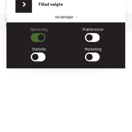
indsamlet fra din brug af deres tjenester.
TILGÆNGELIGHEDSERKLÆRING
Tillad valgte
Vis detaljer
Copyright © 2026 Rybners. All rights reserved.
Website: Co3
Nødvendig
Præferencer
Nødvendig
Nødvendige cookies hjælper med at gøre en hjemmeside
brugbar ved at aktivere grundlæggende funktioner såsom
Statistik
Marketing
side-navigation og adgang til sikre områder af hjemmesiden.
Hjemmesiden kan ikke fungere ordentligt uden disse cookies.
Præferencer
Præference cookies gør det muligt for en hjemmeside at huske
oplysninger, der ændrer den måde hjemmesiden ser ud eller
opfører sig på. F.eks. dit foretrukne sprog, eller den region, du
befinder dig i.
Statistik
Statistiske cookies giver hjemmesideejere indsigt i brugernes
interaktion med hjemmesiden, ved at indsamle og rapportere
oplysninger anonymt.