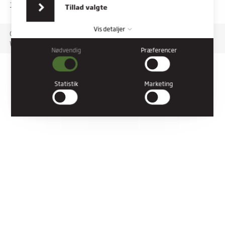
indsamlet fra din brug af deres tjenester.
TILGÆNGELIGHEDSERKLÆRING
Tillad valgte
Vis detaljer
Copyright © 2026 Rybners. All rights reserved.
Website: Co3
Nødvendig
Præferencer
Nødvendig
Nødvendige cookies hjælper med at gøre en hjemmeside
brugbar ved at aktivere grundlæggende funktioner såsom
Statistik
Marketing
side-navigation og adgang til sikre områder af hjemmesiden.
Hjemmesiden kan ikke fungere ordentligt uden disse cookies.
Præferencer
Præference cookies gør det muligt for en hjemmeside at huske
oplysninger, der ændrer den måde hjemmesiden ser ud eller
opfører sig på. F.eks. dit foretrukne sprog, eller den region, du
befinder dig i.
Statistik
Statistiske cookies giver hjemmesideejere indsigt i brugernes
interaktion med hjemmesiden, ved at indsamle og rapportere
oplysninger anonymt.