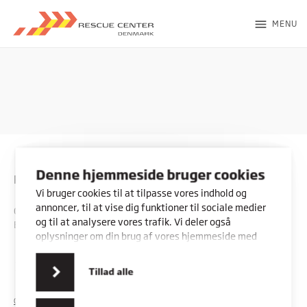
menu
MENU
Denne hjemmeside bruger cookies
Rybners - Rescue Center
Vi bruger cookies til at tilpasse vores indhold og
annoncer, til at vise dig funktioner til sociale medier
CVR: 45357716
og til at analysere vores trafik. Vi deler også
EAN: 5798000553842
oplysninger om din brug af vores hjemmeside med
vores partnere inden for sociale medier,
annonceringspartnere og analysepartnere. Vores
Kontakt os
Vores adresser
Tillad alle
partnere kan kombinere disse data med andre
oplysninger, du har givet dem, eller som de har
COOKIES
PRIVATLIVSPOLITIK