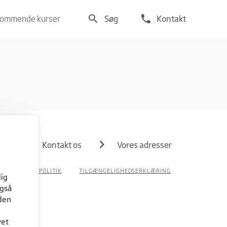
search
phone
ommende kurser
Søg
Kontakt
Kontakt os
Vores adresser
PRIVATLIVSPOLITIK
TILGÆNGELIGHEDSERKLÆRING
dig
også
den
vet