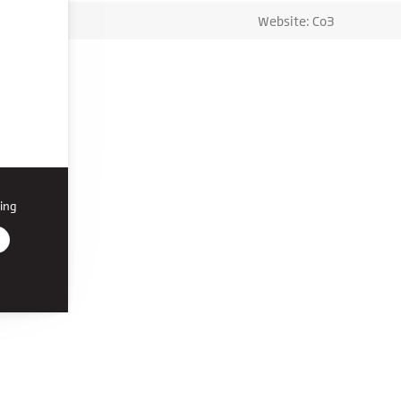
Website: Co3
ing
r den
on, du