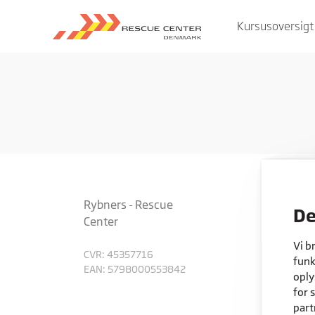
Kursusoversigt
Rybners - Rescue
De
Center
Vi b
CVR: 45357716
funk
EAN: 5798000553842
oply
for 
part