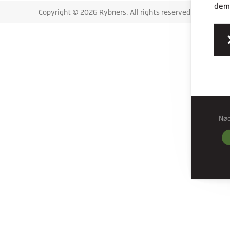
dem,
Copyright © 2026 Rybners. All rights reserved.
Nø
Nød
Nødve
grund
hjemm
Præf
Præfe
måde 
befind