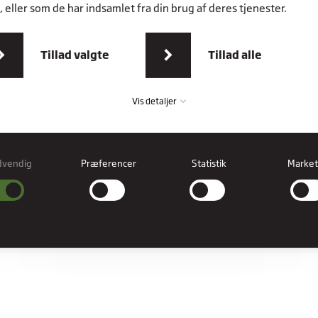
 eller som de har indsamlet fra din brug af deres tjenester.
Tillad valgte
Tillad alle
Vis detaljer
dvendig
Præferencer
Statistik
Market
vendig
ndige cookies hjælper med at gøre en hjemmeside brugbar ved at aktivere
læggende funktioner såsom side-navigation og adgang til sikre områder af
esiden. Hjemmesiden kan ikke fungere ordentligt uden disse cookies.
erencer
rence cookies gør det muligt for en hjemmeside at huske oplysninger, der ændre
hjemmesiden ser ud eller opfører sig på. F.eks. dit foretrukne sprog, eller den regi
er dig i.