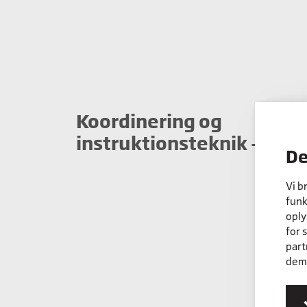
Koordinering og
instruktionsteknik - bjæ
De
Vi b
funk
oply
for 
part
dem,