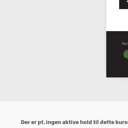
Nø
Nød
Nødve
grund
hjemm
Præf
Præfe
måde 
befind
Stati
Stati
ved a
Der er pt. ingen aktive hold til dette kurs