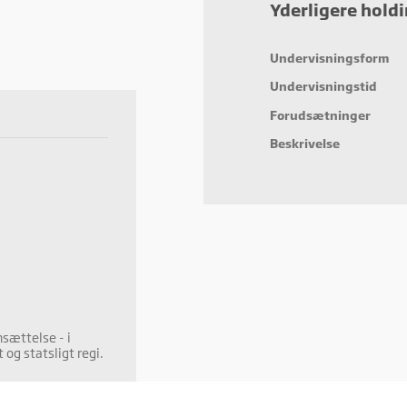
Yderligere hold
eting
ting cookies bruges til at spore brugere på tværs af websites. Hensigten er at vis
Undervisningsform
cer, der er relevante og engagerende for den enkelte bruger, og dermed mere
fulde for udgivere og tredjeparts-annoncører.
Undervisningstid
Forudsætninger
Beskrivelse
nsættelse - i
og statsligt regi.