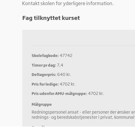
Kontakt skolen for yderligere information.
Mark
Marke
Fag tilknyttet kurset
annon
værdi
47742
Skolefagkode:
7,4
Timer pr dag:
640 kr.
Deltagerpris:
4702 kr.
Pris for ledige:
4702 kr.
Pris udenfor AMU-målgruppe:
Målgruppe
Redningspersonel ansat - eller personer der ønsker a
rednings- og beredskabstjenester i privat, kommunalt 
Formål