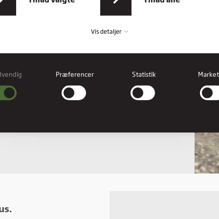
Vis detaljer
dvendig
Præferencer
Statistik
Market
vendig
ndige cookies hjælper med at gøre en hjemmeside brugbar ved at aktivere
læggende funktioner såsom side-navigation og adgang til sikre områder af
esiden. Hjemmesiden kan ikke fungere ordentligt uden disse cookies.
erencer
rence cookies gør det muligt for en hjemmeside at huske oplysninger, der ændre
hjemmesiden ser ud eller opfører sig på. F.eks. dit foretrukne sprog, eller den regi
er dig i.
stik
stiske cookies giver hjemmesideejere indsigt i brugernes interaktion med hjemmes
t indsamle og rapportere oplysninger anonymt.
us.