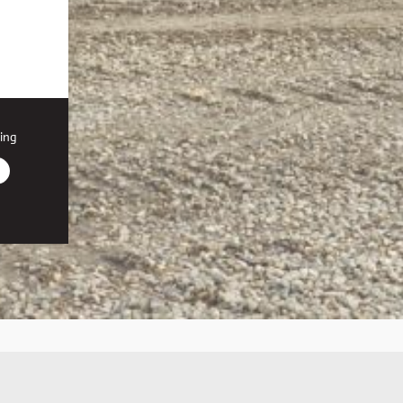
ing
r den
on, du
iden,