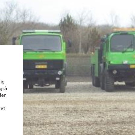
dig
også
den
vet