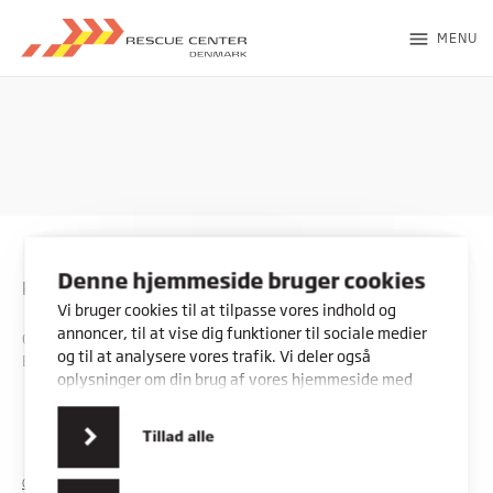
menu
MENU
Denne hjemmeside bruger cookies
Rybners - Rescue Center
Vi bruger cookies til at tilpasse vores indhold og
annoncer, til at vise dig funktioner til sociale medier
CVR: 45357716
og til at analysere vores trafik. Vi deler også
EAN: 5798000553842
oplysninger om din brug af vores hjemmeside med
vores partnere inden for sociale medier,
annonceringspartnere og analysepartnere. Vores
Kontakt os
Vores adresser
Tillad alle
partnere kan kombinere disse data med andre
oplysninger, du har givet dem, eller som de har
COOKIES
PRIVATLIVSPOLITIK