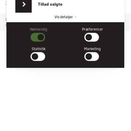
indsamlet fra din brug af deres tjenester.
TILGÆNGELIGHEDSERKLÆRING
Tillad valgte
Vis detaljer
Copyright © 2026 Rybners. All rights reserved.
Website: Co3
Nødvendig
Præferencer
Nødvendig
Nødvendige cookies hjælper med at gøre en hjemmeside
brugbar ved at aktivere grundlæggende funktioner såsom
Statistik
Marketing
side-navigation og adgang til sikre områder af hjemmesiden.
Hjemmesiden kan ikke fungere ordentligt uden disse cookies.
Præferencer
Præference cookies gør det muligt for en hjemmeside at huske
oplysninger, der ændrer den måde hjemmesiden ser ud eller
opfører sig på. F.eks. dit foretrukne sprog, eller den region, du
befinder dig i.
Statistik
Statistiske cookies giver hjemmesideejere indsigt i brugernes
interaktion med hjemmesiden, ved at indsamle og rapportere
oplysninger anonymt.