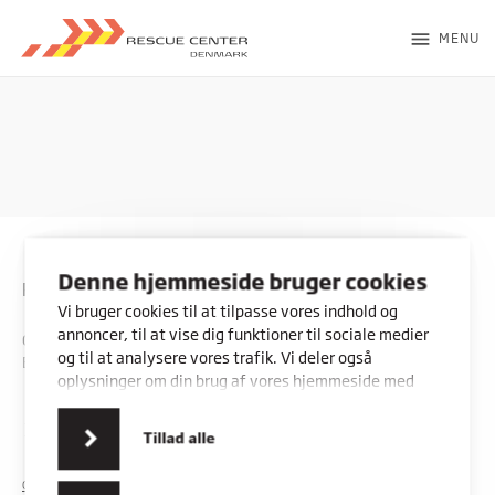
menu
MENU
Denne hjemmeside bruger cookies
Rybners - Rescue Center
Vi bruger cookies til at tilpasse vores indhold og
annoncer, til at vise dig funktioner til sociale medier
CVR: 45357716
og til at analysere vores trafik. Vi deler også
EAN: 5798000553842
oplysninger om din brug af vores hjemmeside med
vores partnere inden for sociale medier,
annonceringspartnere og analysepartnere. Vores
Kontakt os
Vores adresser
Tillad alle
partnere kan kombinere disse data med andre
oplysninger, du har givet dem, eller som de har
COOKIES
PRIVATLIVSPOLITIK