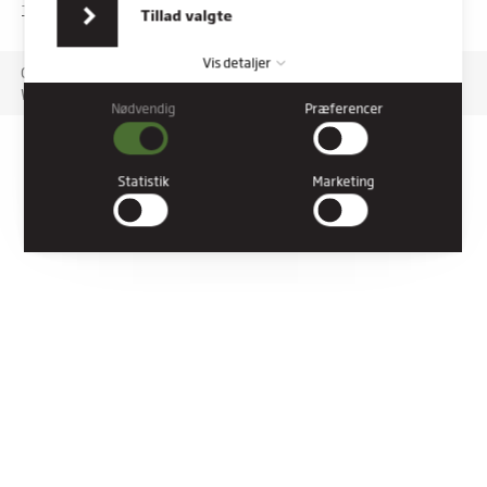
indsamlet fra din brug af deres tjenester.
TILGÆNGELIGHEDSERKLÆRING
Tillad valgte
Vis detaljer
Copyright © 2026 Rybners. All rights reserved.
Website: Co3
Nødvendig
Præferencer
Nødvendig
Nødvendige cookies hjælper med at gøre en hjemmeside
brugbar ved at aktivere grundlæggende funktioner såsom
Statistik
Marketing
side-navigation og adgang til sikre områder af hjemmesiden.
Hjemmesiden kan ikke fungere ordentligt uden disse cookies.
Præferencer
Præference cookies gør det muligt for en hjemmeside at huske
oplysninger, der ændrer den måde hjemmesiden ser ud eller
opfører sig på. F.eks. dit foretrukne sprog, eller den region, du
befinder dig i.
Statistik
Statistiske cookies giver hjemmesideejere indsigt i brugernes
interaktion med hjemmesiden, ved at indsamle og rapportere
oplysninger anonymt.