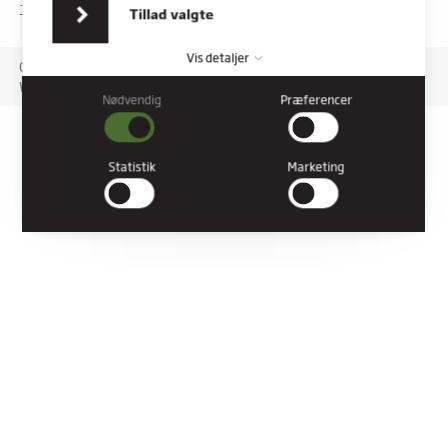
indsamlet fra din brug af deres tjenester.
TILGÆNGELIGHEDSERKLÆRING
Tillad valgte
Vis detaljer
Copyright © 2026 Rybners. All rights reserved.
Website: Co3
Nødvendig
Præferencer
Nødvendig
Nødvendige cookies hjælper med at gøre en hjemmeside
brugbar ved at aktivere grundlæggende funktioner såsom
Statistik
Marketing
side-navigation og adgang til sikre områder af hjemmesiden.
Hjemmesiden kan ikke fungere ordentligt uden disse cookies.
Præferencer
Præference cookies gør det muligt for en hjemmeside at huske
oplysninger, der ændrer den måde hjemmesiden ser ud eller
opfører sig på. F.eks. dit foretrukne sprog, eller den region, du
befinder dig i.
Statistik
Statistiske cookies giver hjemmesideejere indsigt i brugernes
interaktion med hjemmesiden, ved at indsamle og rapportere
oplysninger anonymt.