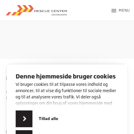
menu
MENU
Denne hjemmeside bruger cookies
Rybners - Rescue Center
Vi bruger cookies til at tilpasse vores indhold og
annoncer, til at vise dig funktioner til sociale medier
CVR: 45357716
og til at analysere vores trafik. Vi deler også
EAN: 5798000553842
oplysninger om din brug af vores hjemmeside med
vores partnere inden for sociale medier,
annonceringspartnere og analysepartnere. Vores
Kontakt os
Vores adresser
Tillad alle
partnere kan kombinere disse data med andre
oplysninger, du har givet dem, eller som de har
COOKIES
PRIVATLIVSPOLITIK