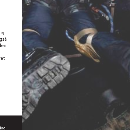
dig
også
den
vet
ing