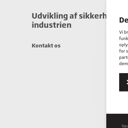
Udvikling af sikkerhedsku
De
industrien
Vi b
funk
oply
Kontakt os
for 
part
dem,
Nø