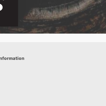
r den
on, du
iden,
information
e