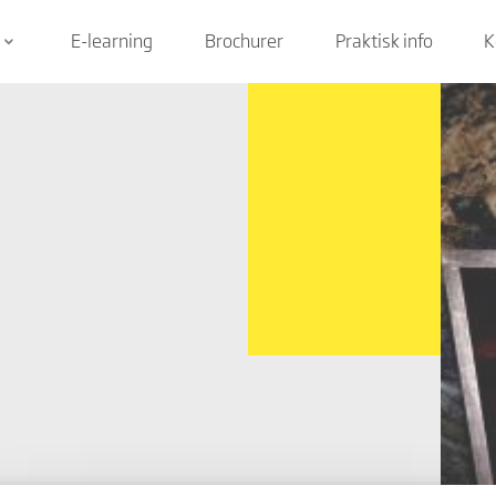
E-learning
Brochurer
Praktisk info
K
keyboard_arrow_down