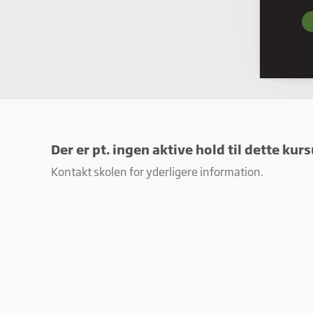
Nød
Nødve
grund
hjemm
Præf
Præfe
måde 
befind
Der er pt. ingen aktive hold til dette kurs
Stati
Stati
Kontakt skolen for yderligere information.
ved a
Mark
Marke
annon
værdi