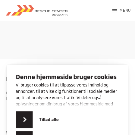
menu
MENU
Denne hjemmeside bruger cookies
Rybners - Rescue Center
Vi bruger cookies til at tilpasse vores indhold og
annoncer, til at vise dig funktioner til sociale medier
CVR: 45357716
og til at analysere vores trafik. Vi deler også
EAN: 5798000553842
oplysninger om din brug af vores hjemmeside med
vores partnere inden for sociale medier,
annonceringspartnere og analysepartnere. Vores
Kontakt os
Vores adresser
Tillad alle
partnere kan kombinere disse data med andre
oplysninger, du har givet dem, eller som de har
COOKIES
PRIVATLIVSPOLITIK