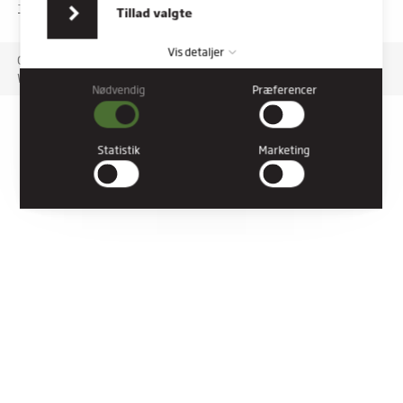
indsamlet fra din brug af deres tjenester.
TILGÆNGELIGHEDSERKLÆRING
Tillad valgte
Vis detaljer
Copyright © 2026 Rybners. All rights reserved.
Website: Co3
Nødvendig
Præferencer
Nødvendig
Nødvendige cookies hjælper med at gøre en hjemmeside
brugbar ved at aktivere grundlæggende funktioner såsom
Statistik
Marketing
side-navigation og adgang til sikre områder af hjemmesiden.
Hjemmesiden kan ikke fungere ordentligt uden disse cookies.
Præferencer
Præference cookies gør det muligt for en hjemmeside at huske
oplysninger, der ændrer den måde hjemmesiden ser ud eller
opfører sig på. F.eks. dit foretrukne sprog, eller den region, du
befinder dig i.
Statistik
Statistiske cookies giver hjemmesideejere indsigt i brugernes
interaktion med hjemmesiden, ved at indsamle og rapportere
oplysninger anonymt.