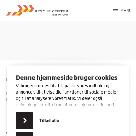
menu
MENU
Denne hjemmeside bruger cookies
Rybners - Rescue Center
Vi bruger cookies til at tilpasse vores indhold og
annoncer, til at vise dig funktioner til sociale medier
CVR: 45357716
og til at analysere vores trafik. Vi deler også
EAN: 5798000553842
oplysninger om din brug af vores hjemmeside med
vores partnere inden for sociale medier,
annonceringspartnere og analysepartnere. Vores
Kontakt os
Vores adresser
Tillad alle
partnere kan kombinere disse data med andre
oplysninger, du har givet dem, eller som de har
COOKIES
PRIVATLIVSPOLITIK