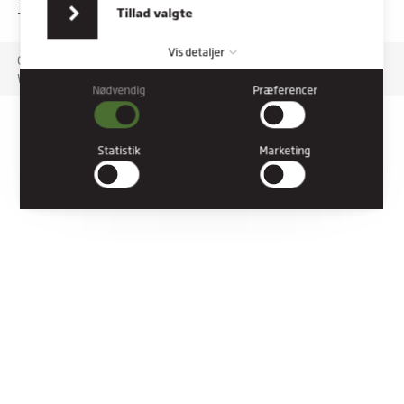
indsamlet fra din brug af deres tjenester.
TILGÆNGELIGHEDSERKLÆRING
Tillad valgte
Vis detaljer
Copyright © 2026 Rybners. All rights reserved.
Website: Co3
Nødvendig
Præferencer
Nødvendig
Nødvendige cookies hjælper med at gøre en hjemmeside
brugbar ved at aktivere grundlæggende funktioner såsom
Statistik
Marketing
side-navigation og adgang til sikre områder af hjemmesiden.
Hjemmesiden kan ikke fungere ordentligt uden disse cookies.
Præferencer
Præference cookies gør det muligt for en hjemmeside at huske
oplysninger, der ændrer den måde hjemmesiden ser ud eller
opfører sig på. F.eks. dit foretrukne sprog, eller den region, du
befinder dig i.
Statistik
Statistiske cookies giver hjemmesideejere indsigt i brugernes
interaktion med hjemmesiden, ved at indsamle og rapportere
oplysninger anonymt.